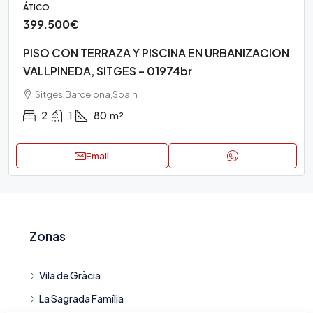
ÁTICO
399.500€
PISO CON TERRAZA Y PISCINA EN URBANIZACION
VALLPINEDA, SITGES – 01974br
Sitges,Barcelona,Spain
2
1
80
m²
Email
Zonas
Vila de Gràcia
La Sagrada Família