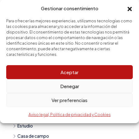
El Gòtic
Gestionar consentimiento
El Fort Pienc
Para ofrecer las mejores experiencias, utilizamos tecnologías como
El Clot
las cookies para almacenar y/o acceder a la información del
dispositivo. El consentimiento de estas tecnologías nos permitirá
Goya
procesar datos como el comportamiento de navegación o las
identificaciones únicas en este sitio. No consentir o retirar el
Camp d en Grassot i Gràcia Nova
consentimiento, puede afectar negativamente a ciertas
características y funciones.
Guindalera
Aceptar
Tipo de vivienda
Denegar
Piso
Ver preferencias
Ático
Aviso legal, Política de privacidad y Cookies
Casa
Estudio
Casa de campo