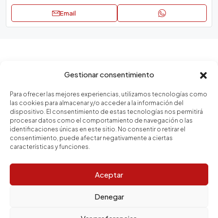
Email
Zonas
Gestionar consentimiento
Para ofrecer las mejores experiencias, utilizamos tecnologías como
Vila de Gràcia
las cookies para almacenar y/o acceder a la información del
dispositivo. El consentimiento de estas tecnologías nos permitirá
La Sagrada Família
procesar datos como el comportamiento de navegación o las
El Gòtic
identificaciones únicas en este sitio. No consentir o retirar el
consentimiento, puede afectar negativamente a ciertas
Goya
características y funciones.
El Fort Pienc
Aceptar
El Clot
Santa Eulalia
Denegar
Horta