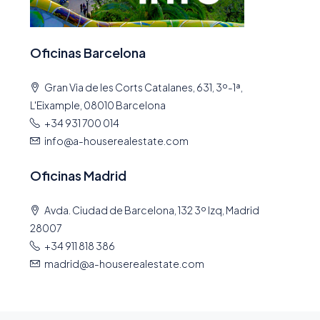
Oficinas Barcelona
Gran Via de les Corts Catalanes, 631, 3º-1ª,
L'Eixample, 08010 Barcelona
+34 931 700 014
info@a-houserealestate.com
Oficinas Madrid
Avda. Ciudad de Barcelona, 132 3º Izq, Madrid
28007
+34 911 818 386
madrid@a-houserealestate.com