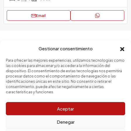
Email
Zonas
Gestionar consentimiento
Para ofrecer las mejores experiencias, utilizamos tecnologías como
Vila de Gràcia
las cookies para almacenar y/o acceder a la información del
dispositivo. El consentimiento de estas tecnologías nos permitirá
La Sagrada Família
procesar datos como el comportamiento de navegación o las
identificaciones únicas en este sitio. No consentir o retirar el
El Gòtic
consentimiento, puede afectar negativamente a ciertas
características y funciones.
El Fort Pienc
El Clot
Aceptar
Goya
Denegar
Camp d en Grassot i Gràcia Nova