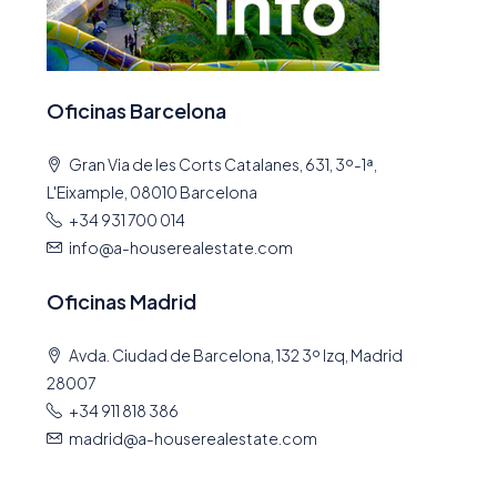
Oficinas Barcelona
Gran Via de les Corts Catalanes, 631, 3º-1ª,
L'Eixample, 08010 Barcelona
+34 931 700 014
info@a-houserealestate.com
Oficinas Madrid
Avda. Ciudad de Barcelona, 132 3º Izq, Madrid
28007
+34 911 818 386
madrid@a-houserealestate.com