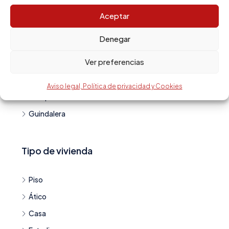
La Sagrada Família
Aceptar
El Gòtic
Denegar
El Fort Pienc
Ver preferencias
El Clot
Goya
Aviso legal, Política de privacidad y Cookies
Camp d en Grassot i Gràcia Nova
Guindalera
Tipo de vivienda
Piso
Ático
Casa