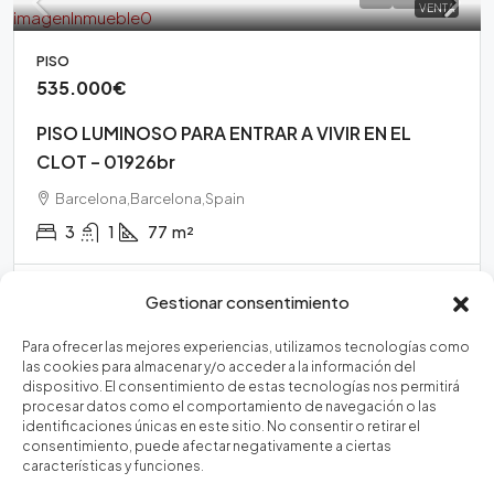
VENTA
PISO
535.000€
PISO LUMINOSO PARA ENTRAR A VIVIR EN EL
CLOT – 01926br
Barcelona,Barcelona,Spain
3
1
77
m²
Email
Gestionar consentimiento
Para ofrecer las mejores experiencias, utilizamos tecnologías como
las cookies para almacenar y/o acceder a la información del
dispositivo. El consentimiento de estas tecnologías nos permitirá
procesar datos como el comportamiento de navegación o las
Zonas
identificaciones únicas en este sitio. No consentir o retirar el
consentimiento, puede afectar negativamente a ciertas
características y funciones.
Vila de Gràcia