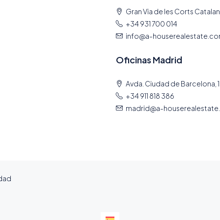
Gran Via de les Corts Catalan
+34 931 700 014
info@a-houserealestate.c
Oficinas Madrid
Avda. Ciudad de Barcelona, 1
+34 911 818 386
madrid@a-houserealestate
idad