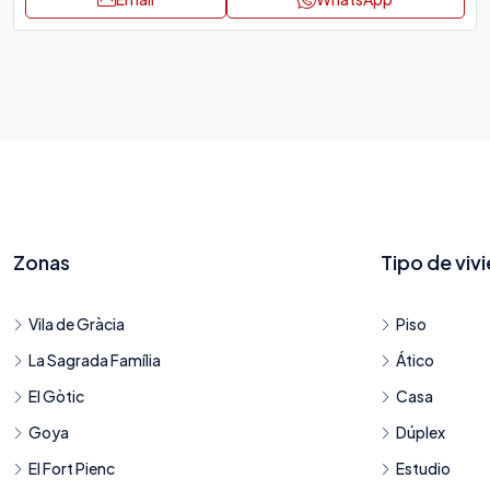
Zonas
Tipo de viv
Vila de Gràcia
Piso
La Sagrada Família
Ático
El Gòtic
Casa
Goya
Dúplex
El Fort Pienc
Estudio