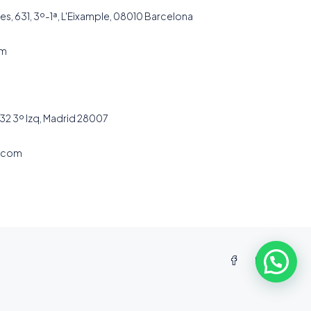
es, 631, 3º-1ª, L'Eixample, 08010 Barcelona
om
32 3º Izq, Madrid 28007
.com