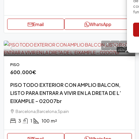
de 
con
fu
Email
WhatsApp
VENTA
PISO
600.000€
PISO TODO EXTERIOR CON AMPLIO BALCON,
LISTO PARA ENTRAR A VIVIR EN LA DRETA DE L’
EIXAMPLE – 02007br
Barcelona,Barcelona,Spain
3
1
100
m²
Email
WhatsApp