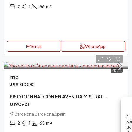
2
1
56
m²
Email
WhatsApp
VENTA
PISO
399.000€
PISO CON BALCÓN EN AVENIDA MISTRAL –
01909br
Barcelona,Barcelona,Spain
Par
par
2
1
65
m²
de