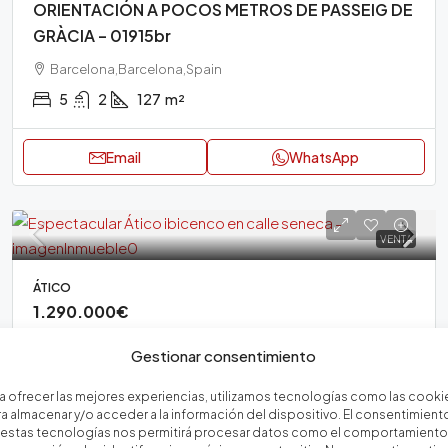
ORIENTACIÓN A POCOS METROS DE PASSEIG DE
GRÀCIA – 01915br
Barcelona,Barcelona,Spain
5
2
127
m²
Email
WhatsApp
VENTA
ÁTICO
1.290.000€
ESPECTACULAR ÁTICO IBICENCO EN CALLE
Gestionar consentimiento
SENECA – 02010br
a ofrecer las mejores experiencias, utilizamos tecnologías como las cooki
Barcelona,Barcelona,Spain
a almacenar y/o acceder a la información del dispositivo. El consentimient
 estas tecnologías nos permitirá procesar datos como el comportamiento
3
2
160
m²