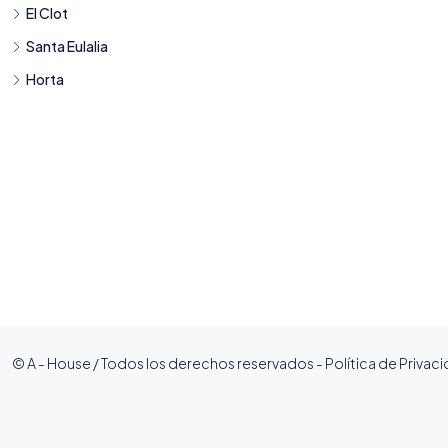
El Clot
Santa Eulalia
Horta
© A - House / Todos los derechos reservados -
Política de Privac