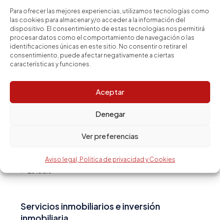
El Clot
Para ofrecer las mejores experiencias, utilizamos tecnologías como
las cookies para almacenar y/o acceder a la información del
Santa Eulalia
dispositivo. El consentimiento de estas tecnologías nos permitirá
procesar datos como el comportamiento de navegación o las
La Maternitat i Sant Ramon
identificaciones únicas en este sitio. No consentir o retirar el
consentimiento, puede afectar negativamente a ciertas
características y funciones.
Tipo de vivienda
Aceptar
Piso
Denegar
Ático
Ver preferencias
Casa
Dúplex
Aviso legal, Política de privacidad y Cookies
Estudio
Servicios inmobiliarios e inversión
inmobiliaria