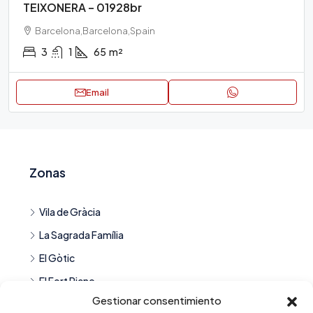
TEIXONERA – 01928br
Barcelona,Barcelona,Spain
3
1
65
m²
Email
Zonas
Vila de Gràcia
La Sagrada Família
El Gòtic
El Fort Pienc
Gestionar consentimiento
Goya