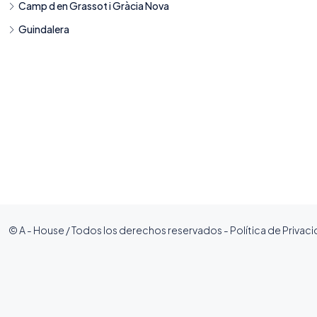
Camp d en Grassot i Gràcia Nova
Guindalera
© A - House / Todos los derechos reservados -
Política de Privac