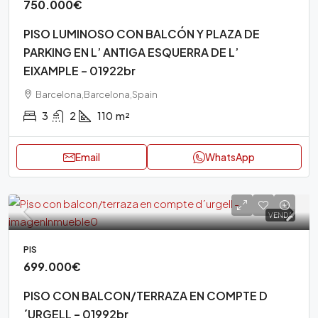
750.000€
PISO LUMINOSO CON BALCÓN Y PLAZA DE
PARKING EN L’ ANTIGA ESQUERRA DE L’
EIXAMPLE – 01922br
Barcelona,Barcelona,Spain
3
2
110
m²
Email
WhatsApp
VENDA
PIS
699.000€
PISO CON BALCON/TERRAZA EN COMPTE D
´URGELL – 01992br