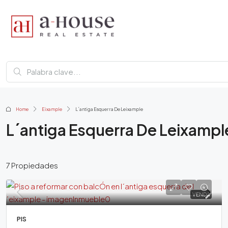
Home
Eixample
L´antiga Esquerra De Leixample
L´antiga Esquerra De Leixampl
7 Propiedades
VENDA
PIS