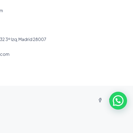
om
32 3º Izq, Madrid 28007
.com