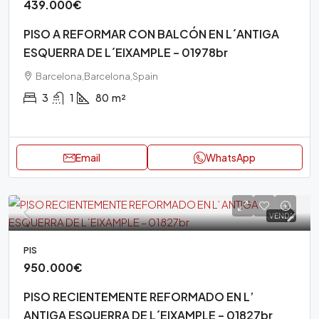
439.000€
PISO A REFORMAR CON BALCÓN EN L´ANTIGA
ESQUERRA DE L´EIXAMPLE – 01978br
Barcelona,Barcelona,Spain
3
1
80
m²
Email
WhatsApp
VENDA
PIS
950.000€
PISO RECIENTEMENTE REFORMADO EN L’
ANTIGA ESQUERRA DE L´EIXAMPLE – 01827br