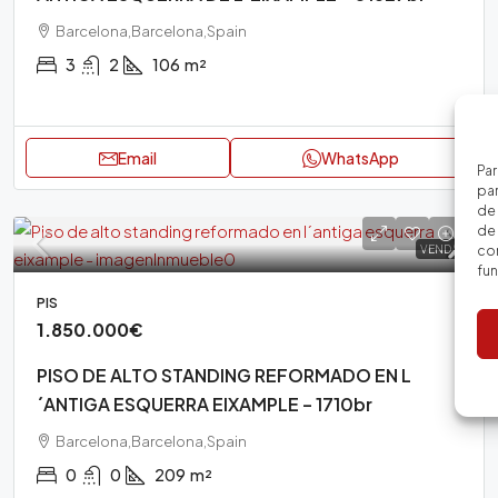
Barcelona,Barcelona,Spain
3
2
106
m²
Email
WhatsApp
Par
par
de
de 
con
VENDA
fu
PIS
1.850.000€
PISO DE ALTO STANDING REFORMADO EN L
´ANTIGA ESQUERRA EIXAMPLE – 1710br
Barcelona,Barcelona,Spain
0
0
209
m²