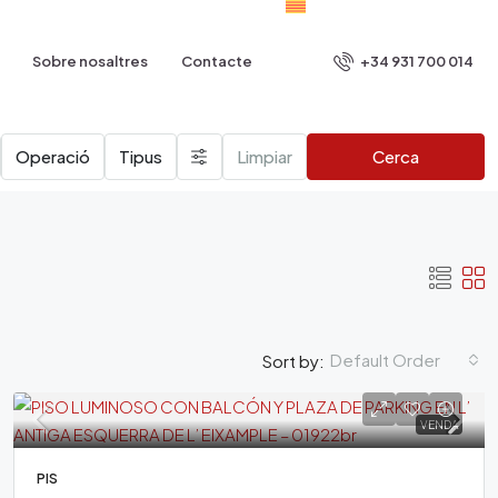
+34 931 700 014
Sobre nosaltres
Contacte
Operació
Tipus
Limpiar
Cerca
Default Order
Sort by:
VENDA
PIS