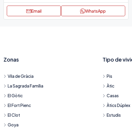
Email
WhatsApp
Zonas
Tipo de viv
Vila de Gràcia
Pis
La Sagrada Família
Àtic
El Gòtic
Casas
El Fort Pienc
Àtics Dúplex
El Clot
Estudis
Goya