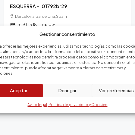
ESQUERRA – i01792br29
Barcelona,Barcelona,Spain
3
2
119
m²
Gestionar consentimiento
Email
WhatsApp
a ofrecer las mejores experiencias, utilizamos tecnologías como las cooki
a almacenar y/o acceder a la información del dispositivo. El consentimient
 estas tecnologías nos permitirá procesar datos como el comportamiento
navegación o las identificaciones únicas en este sitio. No consentir o retirar
sentimiento, puede afectar negativamente a ciertas características y
nciones.
Aceptar
Denegar
Ver preferencias
Aviso legal, Política de privacidad y Cookies