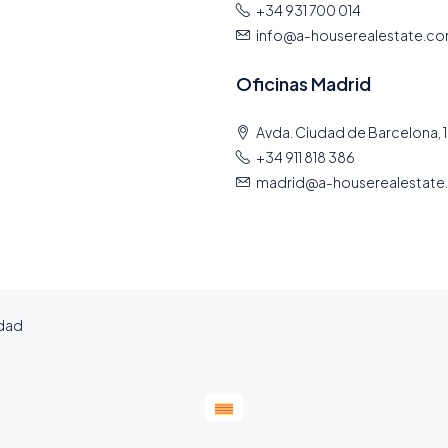
+34 931 700 014
info@a-houserealestate.c
Oficinas Madrid
Avda. Ciudad de Barcelona, 1
+34 911 818 386
madrid@a-houserealestate
idad