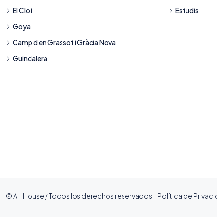
El Clot
Estudis
Goya
Camp d en Grassot i Gràcia Nova
Guindalera
© A - House / Todos los derechos reservados -
Política de Privac