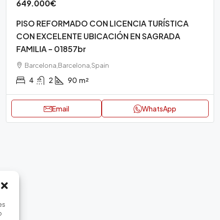
649.000€
PISO REFORMADO CON LICENCIA TURÍSTICA
CON EXCELENTE UBICACIÓN EN SAGRADA
FAMILIA – 01857br
Barcelona,Barcelona,Spain
4
2
90
m²
Email
WhatsApp
es
o