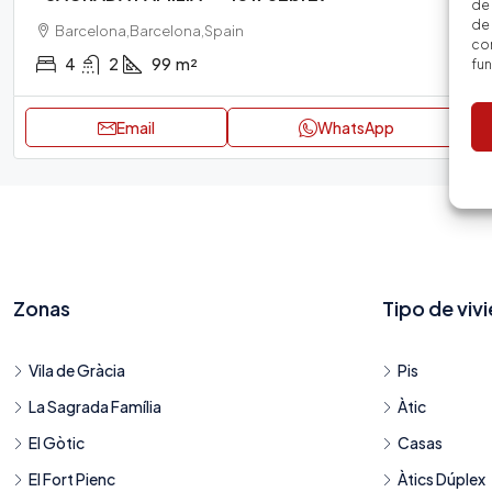
de
de 
Barcelona,Barcelona,Spain
con
4
2
99
m²
fu
Email
WhatsApp
Zonas
Tipo de viv
Vila de Gràcia
Pis
La Sagrada Família
Àtic
El Gòtic
Casas
El Fort Pienc
Àtics Dúplex