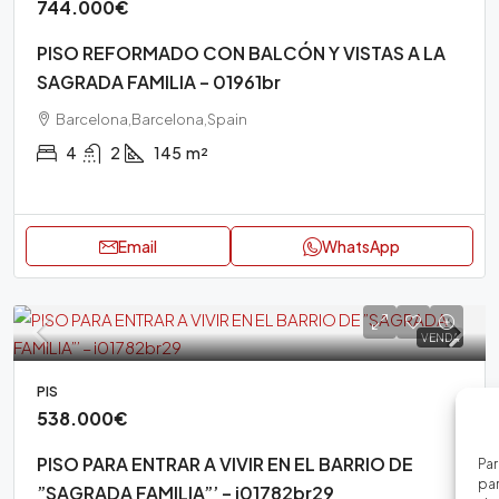
744.000€
PISO REFORMADO CON BALCÓN Y VISTAS A LA
SAGRADA FAMILIA – 01961br
Barcelona,Barcelona,Spain
4
2
145
m²
Email
WhatsApp
VENDA
PIS
538.000€
PISO PARA ENTRAR A VIVIR EN EL BARRIO DE
Par
par
”SAGRADA FAMILIA”’ – i01782br29