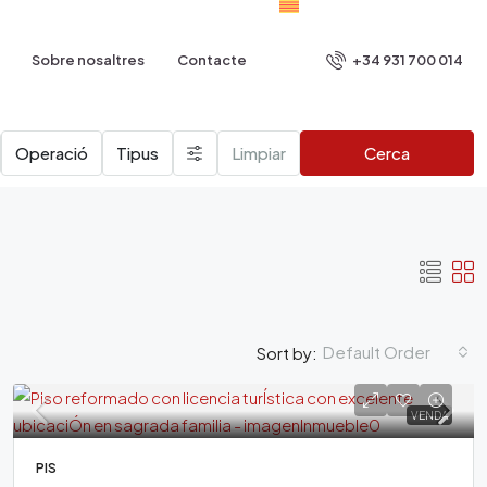
+34 931 700 014
Sobre nosaltres
Contacte
Operació
Tipus
Limpiar
Cerca
Default Order
Sort by:
VENDA
PIS