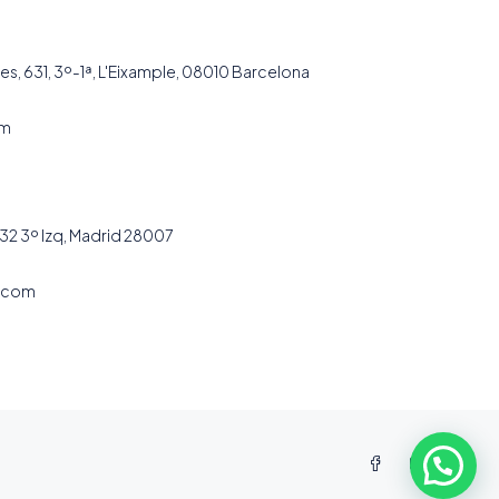
es, 631, 3º-1ª, L'Eixample, 08010 Barcelona
om
32 3º Izq, Madrid 28007
.com