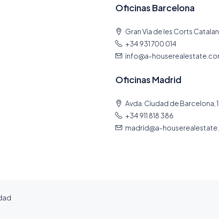
Oficinas Barcelona
Gran Via de les Corts Catalan
+34 931 700 014
info@a-houserealestate.c
Oficinas Madrid
Avda. Ciudad de Barcelona, 1
+34 911 818 386
madrid@a-houserealestate
idad