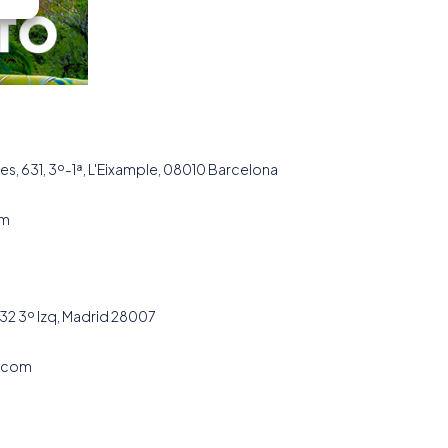
es, 631, 3º-1ª, L'Eixample, 08010 Barcelona
om
32 3º Izq, Madrid 28007
.com