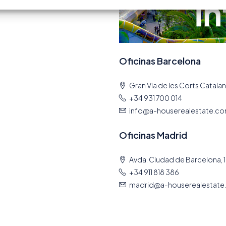
Oficinas Barcelona
Gran Via de les Corts Catalan
+34 931 700 014
info@a-houserealestate.c
Oficinas Madrid
Avda. Ciudad de Barcelona, 1
+34 911 818 386
madrid@a-houserealestate