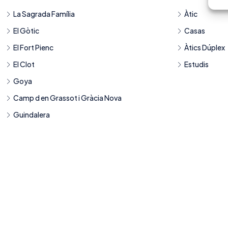
La Sagrada Família
Àtic
El Gòtic
Casas
El Fort Pienc
Àtics Dúplex
El Clot
Estudis
Goya
Camp d en Grassot i Gràcia Nova
Guindalera