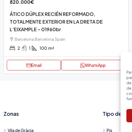
820.000€
ÁTICO DÚPLEX RECIÉN REFORMADO,
TOTALMENTE EXTERIOR EN LA DRETA DE
L’EIXAMPLE – 01960br
Barcelona,Barcelona,Spain
2
1
100
m²
Email
WhatsApp
Par
par
de
de 
con
fu
Zonas
Tipo de viv
Vila de Gràcia
Pis