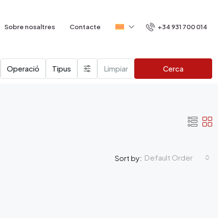
+34 931 700 014
Sobre nosaltres
Contacte
Operació
Tipus
Limpiar
Cerca
Default Order
Sort by: