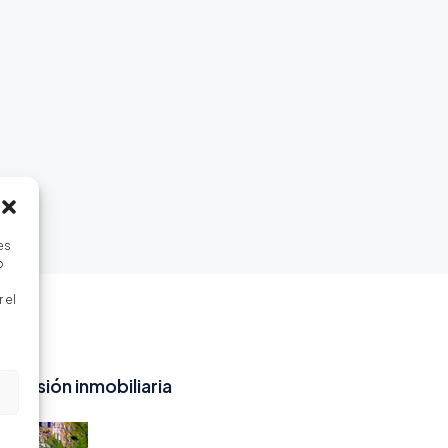
es
o
 el
inversión inmobiliaria