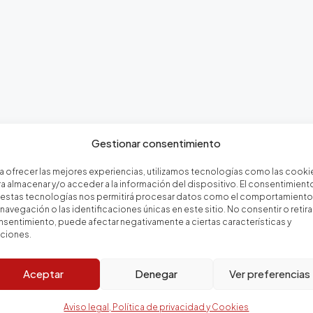
Gestionar consentimiento
a ofrecer las mejores experiencias, utilizamos tecnologías como las cooki
a almacenar y/o acceder a la información del dispositivo. El consentimient
 estas tecnologías nos permitirá procesar datos como el comportamiento
navegación o las identificaciones únicas en este sitio. No consentir o retirar
sentimiento, puede afectar negativamente a ciertas características y
nciones.
ienda
Servicios inmobiliarios e 
Aceptar
Denegar
Ver preferencias
Aviso legal, Política de privacidad y Cookies