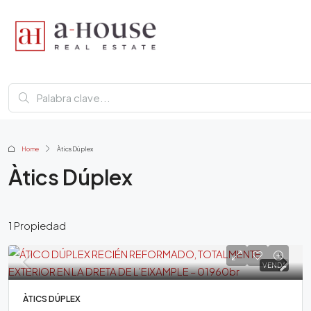
Home
Àtics Dúplex
Àtics Dúplex
1 Propiedad
VENDA
ÀTICS DÚPLEX