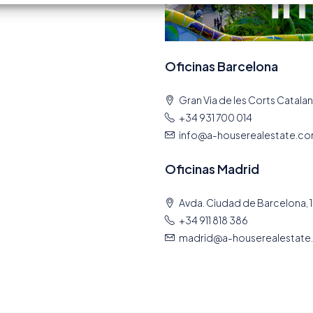
Oficinas Barcelona
Gran Via de les Corts Catalan
+34 931 700 014
info@a-houserealestate.c
Oficinas Madrid
Avda. Ciudad de Barcelona, 1
+34 911 818 386
madrid@a-houserealestate