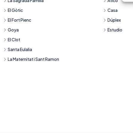
La Sagrada Família
Ático
El Gòtic
Casa
El Fort Pienc
Dúplex
Goya
Estudio
El Clot
Santa Eulalia
La Maternitat i Sant Ramon