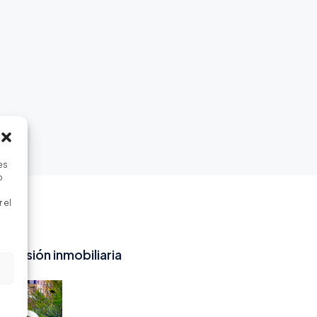
es
o
 el
inversión inmobiliaria