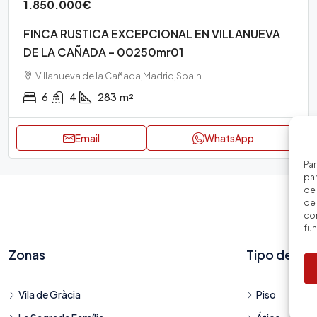
1.850.000€
FINCA RUSTICA EXCEPCIONAL EN VILLANUEVA
DE LA CAÑADA – 00250mr01
Villanueva de la Cañada,Madrid,Spain
6
4
283
m²
Email
WhatsApp
Par
par
de
de 
con
fu
Zonas
Tipo de viv
Vila de Gràcia
Piso