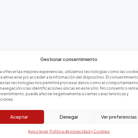
Gestionar consentimiento
a ofrecer las mejores experiencias, utilizamos tecnologías como las cooki
a almacenar y/o acceder a la información del dispositivo. El consentimient
 estas tecnologías nos permitirá procesar datos como el comportamiento
navegación o las identificaciones únicas en este sitio. No consentir o retirar
sentimiento, puede afectar negativamente a ciertas características y
nciones.
ienda
Servicios inmobiliarios e 
Aceptar
Denegar
Ver preferencias
Aviso legal, Política de privacidad y Cookies