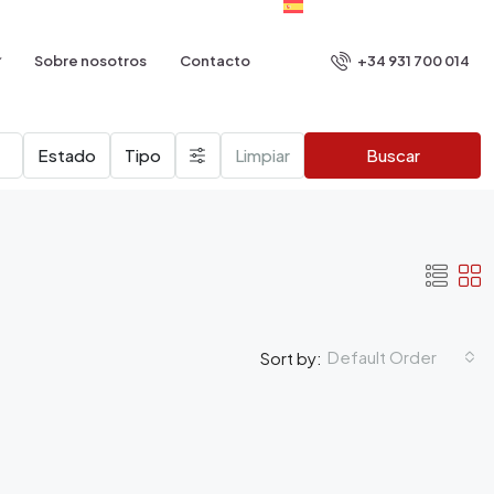
+34 931 700 014
Sobre nosotros
Contacto
Estado
Tipo
Limpiar
Buscar
Default Order
Sort by: