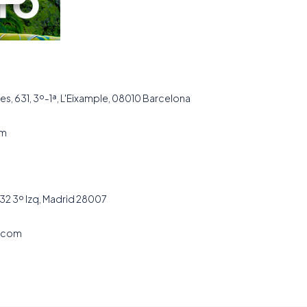
es, 631, 3º-1ª, L'Eixample, 08010 Barcelona
om
32 3º Izq, Madrid 28007
.com