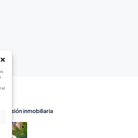
es
o
 el
inversión inmobiliaria