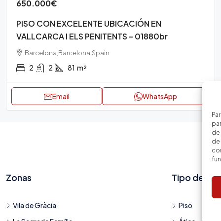
650.000€
PISO CON EXCELENTE UBICACIÓN EN
VALLCARCA I ELS PENITENTS – 01880br
Barcelona,Barcelona,Spain
2
2
81
m²
Email
WhatsApp
Par
par
de
de 
con
fu
Zonas
Tipo de viv
Vila de Gràcia
Piso