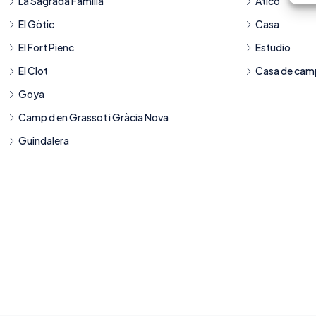
La Sagrada Família
Ático
El Gòtic
Casa
El Fort Pienc
Estudio
El Clot
Casa de ca
Goya
Camp d en Grassot i Gràcia Nova
Guindalera