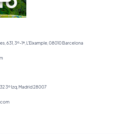
es, 631, 3º-1ª, L'Eixample, 08010 Barcelona
om
32 3º Izq, Madrid 28007
.com