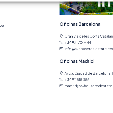
Oficinas Barcelona
mpo
Gran Via de les Corts Catalan
+34 931 700 014
info@a-houserealestate.c
Oficinas Madrid
Avda. Ciudad de Barcelona, 1
+34 911 818 386
madrid@a-houserealestate