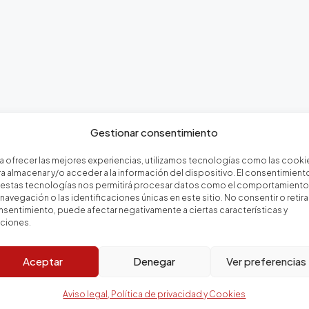
Gestionar consentimiento
a ofrecer las mejores experiencias, utilizamos tecnologías como las cooki
a almacenar y/o acceder a la información del dispositivo. El consentimient
 estas tecnologías nos permitirá procesar datos como el comportamiento
navegación o las identificaciones únicas en este sitio. No consentir o retirar
sentimiento, puede afectar negativamente a ciertas características y
nciones.
ienda
Servicios inmobiliarios e 
Aceptar
Denegar
Ver preferencias
Aviso legal, Política de privacidad y Cookies