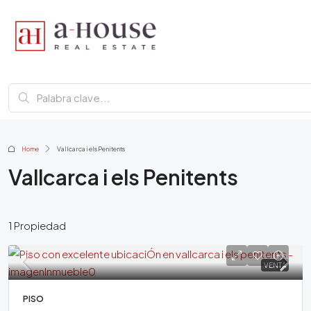
Home
Vallcarca i els Penitents
Vallcarca i els Penitents
1 Propiedad
VENTA
PISO