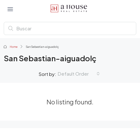
Home
San Sebastian-aiguadolç
San Sebastian-aiguadolç
Default Order
Sort by:
No listing found.