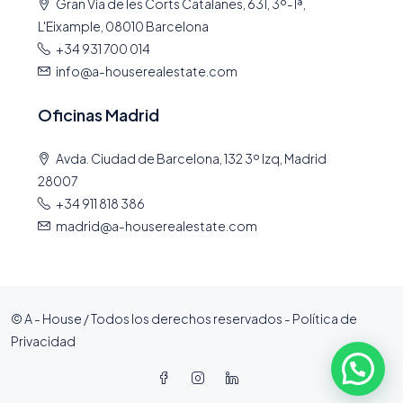
Gran Via de les Corts Catalanes, 631, 3º-1ª,
L'Eixample, 08010 Barcelona
+34 931 700 014
info@a-houserealestate.com
Oficinas Madrid
Avda. Ciudad de Barcelona, 132 3º Izq, Madrid
28007
+34 911 818 386
madrid@a-houserealestate.com
© A - House / Todos los derechos reservados -
Política de
Privacidad