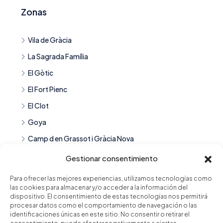
Zonas
Vila de Gràcia
La Sagrada Família
El Gòtic
El Fort Pienc
El Clot
Goya
Camp d en Grassot i Gràcia Nova
Guindalera
Gestionar consentimiento
Para ofrecer las mejores experiencias, utilizamos tecnologías como
las cookies para almacenar y/o acceder a la información del
Tipo de vivienda
dispositivo. El consentimiento de estas tecnologías nos permitirá
procesar datos como el comportamiento de navegación o las
identificaciones únicas en este sitio. No consentir o retirar el
Piso