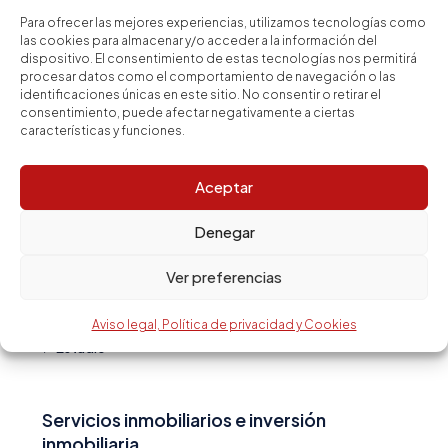
El Clot
Para ofrecer las mejores experiencias, utilizamos tecnologías como
las cookies para almacenar y/o acceder a la información del
Santa Eulalia
dispositivo. El consentimiento de estas tecnologías nos permitirá
procesar datos como el comportamiento de navegación o las
La Maternitat i Sant Ramon
identificaciones únicas en este sitio. No consentir o retirar el
consentimiento, puede afectar negativamente a ciertas
características y funciones.
Tipo de vivienda
Aceptar
Piso
Denegar
Ático
Ver preferencias
Casa
Dúplex
Aviso legal, Política de privacidad y Cookies
Estudio
Servicios inmobiliarios e inversión
inmobiliaria