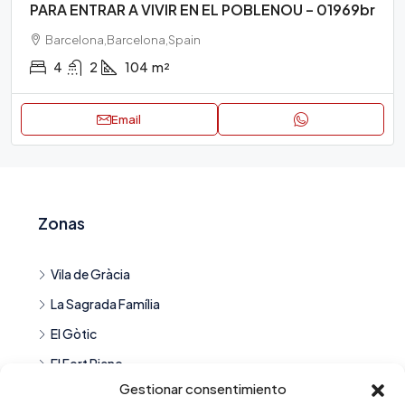
PARA ENTRAR A VIVIR EN EL POBLENOU – 01969br
Barcelona,Barcelona,Spain
4
2
104
m²
Email
Zonas
Vila de Gràcia
La Sagrada Família
El Gòtic
El Fort Pienc
Gestionar consentimiento
Goya