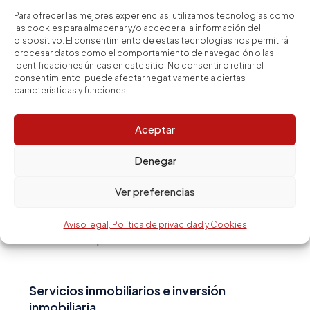
Goya
Para ofrecer las mejores experiencias, utilizamos tecnologías como
las cookies para almacenar y/o acceder a la información del
Camp d en Grassot i Gràcia Nova
dispositivo. El consentimiento de estas tecnologías nos permitirá
procesar datos como el comportamiento de navegación o las
Guindalera
identificaciones únicas en este sitio. No consentir o retirar el
consentimiento, puede afectar negativamente a ciertas
características y funciones.
Tipo de vivienda
Aceptar
Piso
Denegar
Ático
Ver preferencias
Casa
Estudio
Aviso legal, Política de privacidad y Cookies
Casa de campo
Servicios inmobiliarios e inversión
inmobiliaria