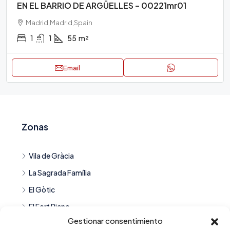
EN EL BARRIO DE ARGÜELLES – 00221mr01
Madrid,Madrid,Spain
1
1
55
m²
Email
Zonas
Vila de Gràcia
La Sagrada Família
El Gòtic
El Fort Pienc
Gestionar consentimiento
El Clot